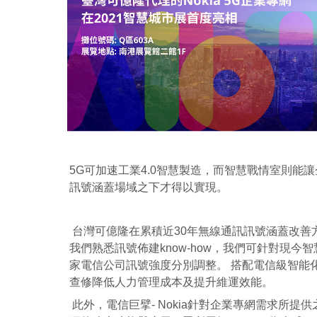
5G可加速工業4.0智慧製造，而智慧戰情室則
訊號涵蓋場域之下才得以實現。
台灣可億隆在累積近30年無線通訊訊號涵蓋改善方案，產品服務已
我們熟悉訊號佈建know-how，我們可針對現
家電信公司訊號強度分別調整。 搭配電信級智能
查修降低人力管理成本及提升維運效能。
此外，電信巨擘- Nokia針對企業專網需求所