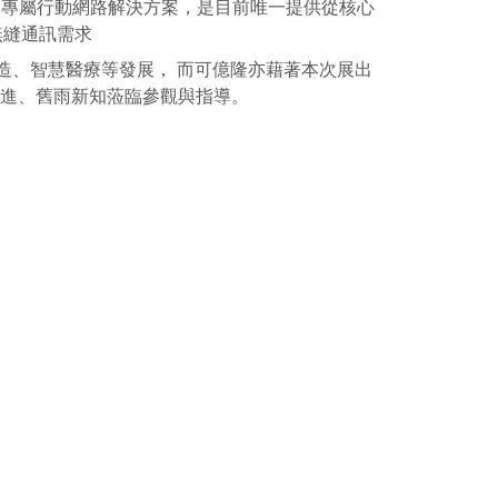
的專屬行動網路解決方案，是目前唯一提供從核心
無縫通訊需求
造、智慧醫療等發展， 而可億隆亦藉著本次展出
先進、舊雨新知蒞臨參觀與指導。