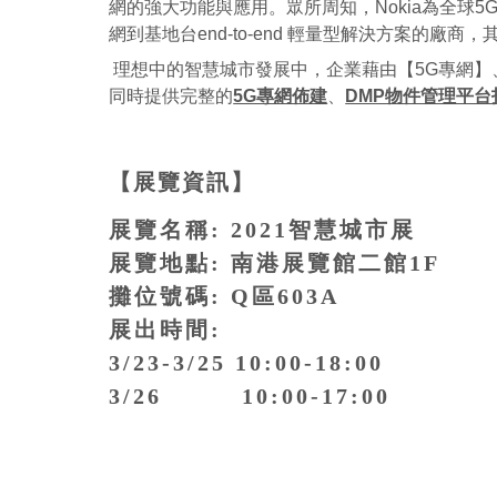
網的強大功能與應用。眾所周知，Nokia為全
網到基地台end-to-end 輕量型解決方案的
理想中的智慧城市發展中，企業藉由【5G專網】
同時提供完整的
5G專網佈建
、
DMP物件管理平
【展覽資訊】
展覽名稱: 2021智慧城市展
展覽地點: 南港展覽館二館1F
攤位號碼: Q區603A
展出時間:
3/23-3/25 10:00-18:00
3/26
10:00-17:00