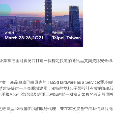
能讓企業掌控產能實況並打造一個穩定快速的通訊品質與資訊安全環
由原先的HaaS(Hardware as a Service)逐步轉型為SaaS
今智慧建築提供一台專屬增波器，獨特的雙頻6子帶設計有效的降
化手機App可讓現場及維運工程師輕鬆一機搞定繁複的設定與調
提供之輕量型5G設備由我們取得代理，並在本次展會中由我們與台