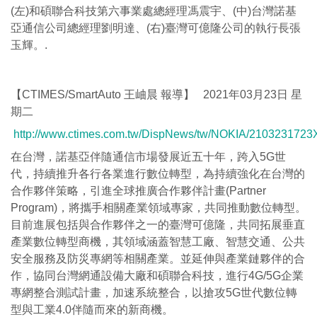
(左)和碩聯合科技第六事業處總經理馮震宇、(中)台灣諾基
亞通信公司總經理劉明達、(右)臺灣可億隆公司的執行長張
玉輝。.
【CTIMES/SmartAuto 王岫晨 報導】 2021年03月23日 星
期二
http://www.ctimes.com.tw/DispNews/tw/NOKIA/2103231723
在台灣，諾基亞伴隨通信市場發展近五十年，跨入5G世
代，持續推升各行各業進行數位轉型，為持續強化在台灣的
合作夥伴策略，引進全球推廣合作夥伴計畫(Partner
Program)，將攜手相關產業領域專家，共同推動數位轉型。
目前進展包括與合作夥伴之一的臺灣可億隆，共同拓展垂直
產業數位轉型商機，其領域涵蓋智慧工廠、智慧交通、公共
安全服務及防災專網等相關產業。並延伸與產業鏈夥伴的合
作，協同台灣網通設備大廠和碩聯合科技，進行4G/5G企業
專網整合測試計畫，加速系統整合，以搶攻5G世代數位轉
型與工業4.0伴隨而來的新商機。