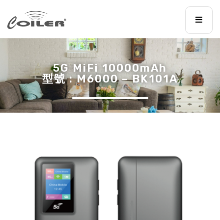
5G MiFi 10000mAh
型號 : M6000 – BK101A